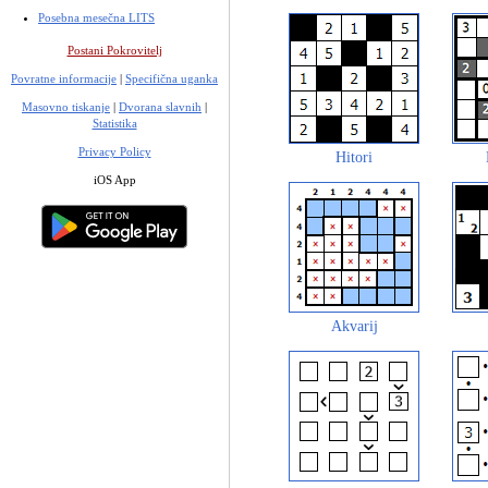
Posebna mesečna LITS
Postani Pokrovitelj
Povratne informacije
|
Specifična uganka
Masovno tiskanje
|
Dvorana slavnih
|
Statistika
Privacy Policy
Hitori
iOS App
Akvarij