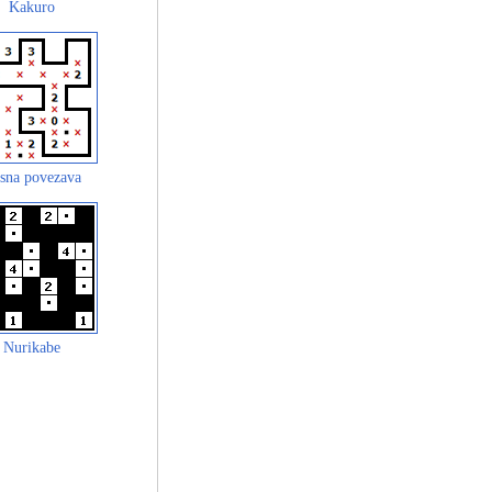
Kakuro
sna povezava
Nurikabe