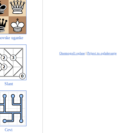
ovske uganke
Onemogoči oglase
|
Prijavi to oglaševanje
Slant
Cevi