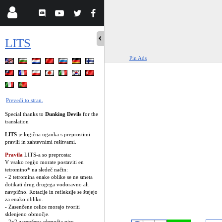
LITS
Pin Ads
Prevedi to stran.
Special thanks to
Dunking Devils
for the
translation
LITS
je logična uganka s preprostimi
pravili in zahtevnimi rešitvami.
Pravila
LITS-a so preprosta:
V vsako regijo morate postaviti en
tetromino* na sledeč način:
- 2 tetromina enake oblike se ne smeta
dotikati drug drugega vodoravno ali
navpično. Rotacije in refleksije se štejejo
za enako obliko.
- Zasenčene celice morajo tvoriti
sklenjeno območje.
- 2x2 zasenčena območja niso